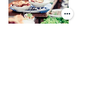
Per rendere indimenticabile ogni tua
occasione speciale, il nostro
servizio catering
si distingue per l'eccellenza. Che si tratti di
compleanni, lauree, eventi aziendali o
celebrazioni importanti,
offriamo
prelibatezze salate e dolci,
con la possibilità
di prenotare vassoi assortiti da ritirare in
negozio. La nostra vasta selezione
comprende
prodotti di pasticceria in formati