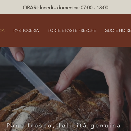
ORARI: lunedì - domenica: 07:00 - 13:00
IA
PASTICCERIA
TORTE E PASTE FRESCHE
GDO E HO.RE
Pane fresco, felicità genuina