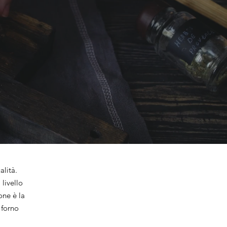
alità.
livello
one è la
a forno