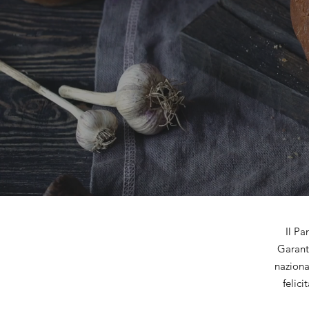
Il Pa
Garant
nazional
felici